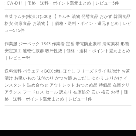
: CW-D11｜価格・送料・ポイント還元まとめ｜レビュー5件
白菜キムチ(株漬け)500g 【 キムチ 漬物 発酵食品 おかず 韓国食品
格安 健康食品 お漬物 】｜価格・送料・ポイント還元まとめ｜レビ
ュー515件
作業服 ジーベック 1343 作業着 定番 帯電防止素材 清涼素材 形態
安定加工 速乾性抜群 吸汗性抜｜価格・送料・ポイント還元まとめ
｜レビュー3件
送料無料 バラエティBOX 焼鮭ほぐし フリーズドライ 味噌汁 お茶
漬け お吸いもの 味付のり かつお節 あごだし ゆかり ふりかけ イ
ンスタント 詰め合わせ アウトレット おつとめ品 特価品 在庫クリ
アランス フードロス セール 訳あり 在庫処分 安い 格安 お得｜価
格・送料・ポイント還元まとめ｜レビュー1件