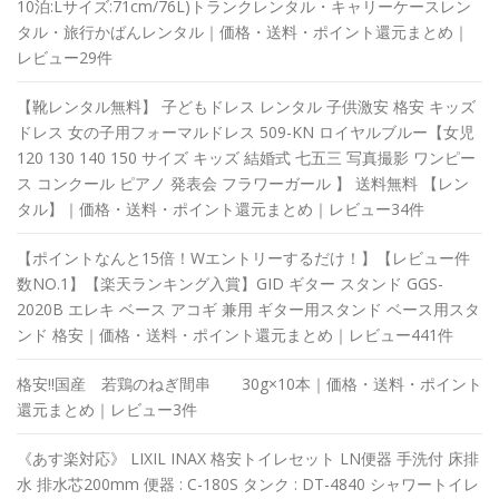
10泊:Lサイズ:71cm/76L)トランクレンタル・キャリーケースレン
タル・旅行かばんレンタル｜価格・送料・ポイント還元まとめ｜
レビュー29件
【靴レンタル無料】 子どもドレス レンタル 子供激安 格安 キッズ
ドレス 女の子用フォーマルドレス 509-KN ロイヤルブルー【女児
120 130 140 150 サイズ キッズ 結婚式 七五三 写真撮影 ワンピー
ス コンクール ピアノ 発表会 フラワーガール 】 送料無料 【レン
タル】｜価格・送料・ポイント還元まとめ｜レビュー34件
【ポイントなんと15倍！Wエントリーするだけ！】【レビュー件
数NO.1】【楽天ランキング入賞】GID ギター スタンド GGS-
2020B エレキ ベース アコギ 兼用 ギター用スタンド ベース用スタ
ンド 格安｜価格・送料・ポイント還元まとめ｜レビュー441件
格安!!国産 若鶏のねぎ間串 30g×10本｜価格・送料・ポイント
還元まとめ｜レビュー3件
《あす楽対応》 LIXIL INAX 格安トイレセット LN便器 手洗付 床排
水 排水芯200mm 便器 : C-180S タンク : DT-4840 シャワートイレ