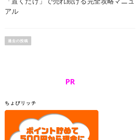
「置くだけ」で売れ続ける完全攻略マニュ
アル
投
稿
過去の投稿
ナ
ビ
ゲ
ー
PR
シ
ョ
ン
ちょびリッチ