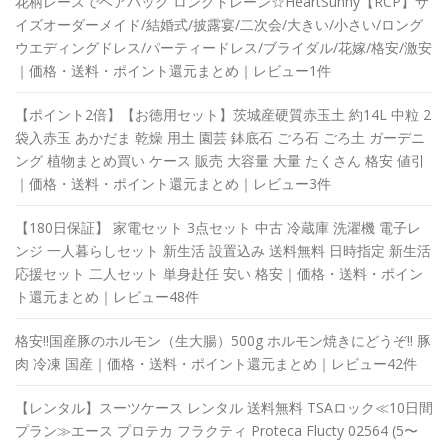
花柄レースでベアバック ロングトレーン☆HeartSunny【RCP】サ
イズオーダーメイド/結婚式/披露宴/二次会/大きい/小さい/ロング
ウエディングドレス/パーティードレス/ブライダル/花嫁/格安/激安
｜価格・送料・ポイント還元まとめ｜レビュー1件
【ポイント2倍】【お徳用セット】茨城産硬質赤玉土 約14L 中粒 2
袋入赤玉 あかだま 乾燥 用土 園芸 鉢底石 ごろ石 ごろ土 ガーデニ
ング 植物まとめ買い ケース 販売 大容量 大量 たくさん 格安 値引
｜価格・送料・ポイント還元まとめ｜レビュー3件
【180日保証】 家電セット 3点セット 中古 冷蔵庫 洗濯機 電子レ
ンジ 一人暮らしセット 新生活 設置込み 送料無料 日時指定 新生活
応援セット 二人セット 単身赴任 安い 格安｜価格・送料・ポイン
ト還元まとめ｜レビュー48件
格安!!国産豚のホルモン（生大腸）500g ホルモン焼きにどうぞ!! 豚
肉 冷凍 国産｜価格・送料・ポイント還元まとめ｜レビュー42件
【レンタル】スーツケース レンタル 送料無料 TSAロック≪10日間
プラン≫エース プロテカ フラクティ Proteca Flucty 02564 (5〜