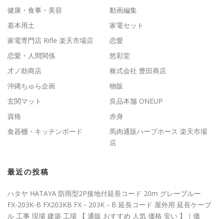
健康・食事・美容
動画編集
基本用土
家電セット
家電専門店 Rifle 楽天市場店
恋愛
恋愛・人間関係
悠彩堂
才ノ助商店
株式会社 豊田商店
沖縄ちゅら企画
物販
玄関マット
良品本舗 ONEUP
資格
赤身
食器棚・キッチンボード
馬肉通販ハーブホース 楽天市場
店
最近の投稿
ハタヤ HATAYA 防雨型2P接地付延長コード 20m グレーブルー
FX-203K-B FX203KB FX－203K－B 延長コード 屋外用 延長ケーブ
ル 工事 現場 建築 工場 【 通販 おすすめ 人気 価格 安い 】｜価