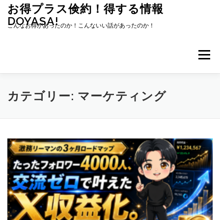
コ
お得プラス倹約！得する情報
ン
DOYASA!
テ
こんなお得があったのか！こんないい話があったのか！
ン
ツ
へ
メニュー
ス
キ
ッ
プ
カテゴリー:
マーケティング