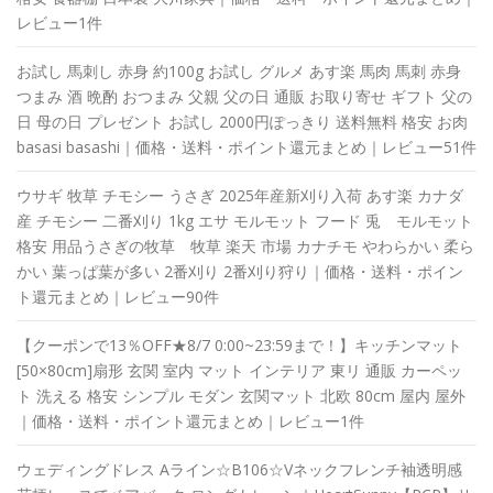
レビュー1件
お試し 馬刺し 赤身 約100g お試し グルメ あす楽 馬肉 馬刺 赤身
つまみ 酒 晩酌 おつまみ 父親 父の日 通販 お取り寄せ ギフト 父の
日 母の日 プレゼント お試し 2000円ぽっきり 送料無料 格安 お肉
basasi basashi｜価格・送料・ポイント還元まとめ｜レビュー51件
ウサギ 牧草 チモシー うさぎ 2025年産新刈り入荷 あす楽 カナダ
産 チモシー 二番刈り 1kg エサ モルモット フード 兎 モルモット
格安 用品うさぎの牧草 牧草 楽天 市場 カナチモ やわらかい 柔ら
かい 葉っぱ葉が多い 2番刈り 2番刈り狩り｜価格・送料・ポイン
ト還元まとめ｜レビュー90件
【クーポンで13％OFF★8/7 0:00~23:59まで！】キッチンマット
[50×80cm]扇形 玄関 室内 マット インテリア 東リ 通販 カーペッ
ト 洗える 格安 シンプル モダン 玄関マット 北欧 80cm 屋内 屋外
｜価格・送料・ポイント還元まとめ｜レビュー1件
ウェディングドレス Aライン☆B106☆Vネックフレンチ袖透明感