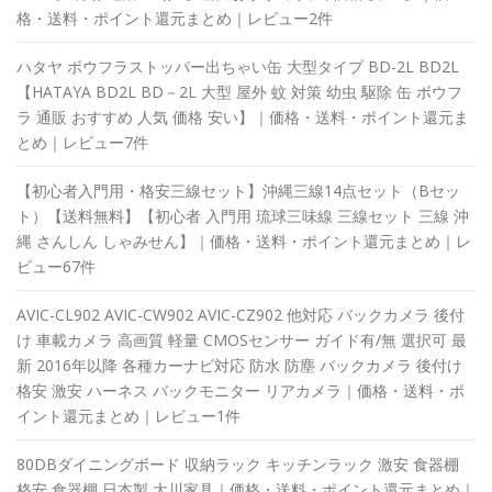
格・送料・ポイント還元まとめ｜レビュー2件
ハタヤ ボウフラストッパー出ちゃい缶 大型タイプ BD-2L BD2L
【HATAYA BD2L BD－2L 大型 屋外 蚊 対策 幼虫 駆除 缶 ボウフ
ラ 通販 おすすめ 人気 価格 安い】｜価格・送料・ポイント還元ま
とめ｜レビュー7件
【初心者入門用・格安三線セット】沖縄三線14点セット（Bセッ
ト）【送料無料】【初心者 入門用 琉球三味線 三線セット 三線 沖
縄 さんしん しゃみせん】｜価格・送料・ポイント還元まとめ｜レ
ビュー67件
AVIC-CL902 AVIC-CW902 AVIC-CZ902 他対応 バックカメラ 後付
け 車載カメラ 高画質 軽量 CMOSセンサー ガイド有/無 選択可 最
新 2016年以降 各種カーナビ対応 防水 防塵 バックカメラ 後付け
格安 激安 ハーネス バックモニター リアカメラ｜価格・送料・ポ
イント還元まとめ｜レビュー1件
80DBダイニングボード 収納ラック キッチンラック 激安 食器棚
格安 食器棚 日本製 大川家具｜価格・送料・ポイント還元まとめ｜